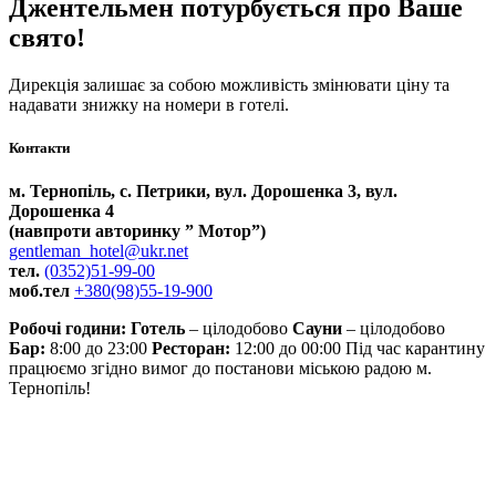
Джентельмен потурбується про Ваше
свято!
Дирекція залишає за собою можливість змінювати ціну та
надавати знижку на номери в готелі.
Контакти
м. Тернопіль, с. Петрики, вул. Дорошенка 3, вул.
Дорошенка 4
(навпроти авторинку ” Мотор”)
gentleman_hotel@ukr.net
тел.
(0352)51-99-00
моб.тел
+380(98)55-19-900
Робочі години:
Готель
– цілодобово
Сауни
– цілодобово
Бар:
8:00 до 23:00
Ресторан:
12:00 до 00:00 Під час карантину
працюємо згідно вимог до постанови міською радою м.
Тернопіль!