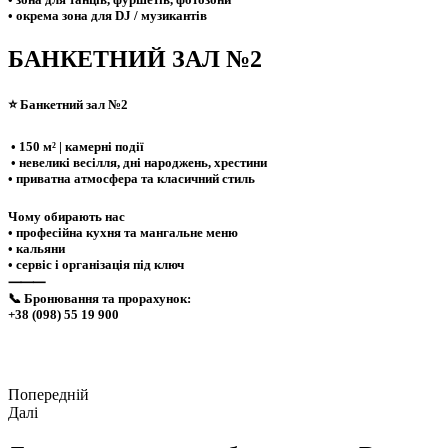
• окрема зона для DJ / музикантів
БАНКЕТНИЙ ЗАЛ №2
⭐ Банкетний зал №2
•
150 м² | камерні події
• невеликі весілля, дні народжень, хрестини
• приватна атмосфера та класичний стиль
Чому обирають нас
• професійна кухня та мангальне меню
• кальяни
• сервіс і організація
під ключ
⸻
📞
Бронювання та прорахунок:
+38 (098) 55 19 900
Попередній
Далі