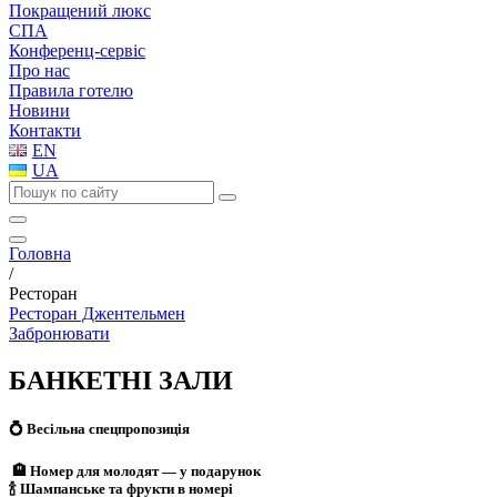
Покращений люкс
СПА
Конференц-сервіс
Про нас
Правила готелю
Новини
Контакти
EN
UA
Головна
/
Ресторан
Ресторан Джентельмен
Забронювати
БАНКЕТНІ ЗАЛИ
💍 Весільна спецпропозиція
🏨 Номер для молодят — у подарунок
🍾 Шампанське та фрукти в номері