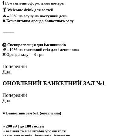
🕯 Романтичне оформлення номера
🍸 Welcome drink для гостей
🔥 –20% на сауну на наступний день
❌ Безкоштовна оренда банкетного залу
⸻
🎂 Спецпропозиція для іменинників
🎉 –10% на святковий стіл для іменинника
❌ Оренда залу — 0 грн
Попередній
Далі
ОНОВЛЕНИЙ БАНКЕТНИЙ ЗАЛ №1
Попередній
Далі
⭐ Банкетний зал №1 (оновлений)
•
200 м² | до 180 гостей
• весілля та масштабні урочистості
• зона для танців, фуршетів, фотозони