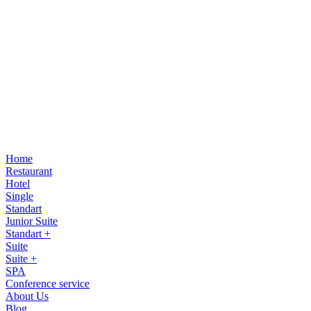
Home
Restaurant
Hotel
Single
Standart
Junior Suite
Standart +
Suite
Suite +
SPA
Conference service
About Us
Blog