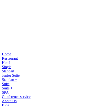
Home
Restaurant
Hotel
Single
Standart
Junior Suite
Standart +
Suite
Suite +
SPA
Conference service
About Us
Blog